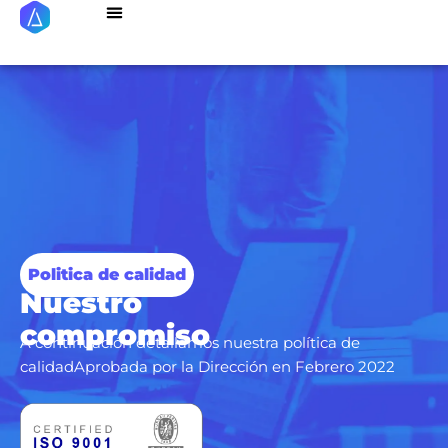
Casos de Exito
Programa de Referidos
Politica de calidad
Nuestro
compromiso
A continuación detallamos nuestra política de
calidadAprobada por la Dirección en Febrero 2022