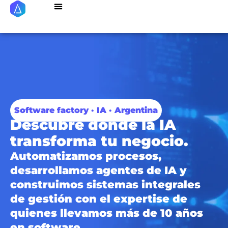
Casos de Exito
Programa de Referidos
Software factory · IA · Argentina
Descubre dónde la IA
transforma tu negocio.
Automatizamos procesos,
desarrollamos agentes de IA y
construimos sistemas integrales
de gestión con el expertise de
quienes llevamos más de 10 años
en software