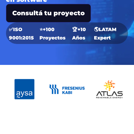
Consultá tu proyecto
✅ISO
⭐+100
🏆+10
🌎LATAM
9001:2015
Proyectos
Años
Expert