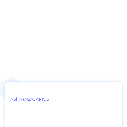
ASÍ TRABAJAMOS
Sin diagnósticos
eternos, sin costos que
escalan, sin sorpresas.