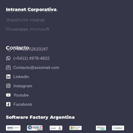
Intranet Corporativa
Microsoft Power Platform
SharePoint intranet
Powerapps microsoft
Contacto
(+5411) 52633187
(+5411) 4978-4822
Contacto@axiomait.com
Linkedin
Instagram
Youtube
Facebook
Software Factory Argentina